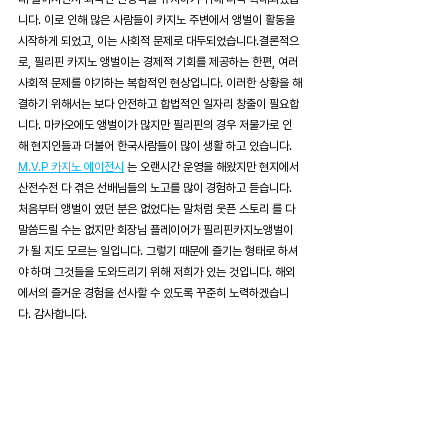
니다. 이로 인해 많은 사람들이 카지노 주변에서 앵벌이 활동을 
시작하게 되었고, 이는 사회적 문제로 대두되었습니다.결론적으
로, 필리핀 카지노 앵벌이는 경제적 기회를 제공하는 한편, 여러 
사회적 문제를 야기하는 복합적인 현상입니다. 이러한 상황을 해
결하기 위해서는 보다 안전하고 합법적인 일자리 창출이 필요합
니다. 마카오에도 앵벌이가 많지만 필리핀의 경우 저물가로 인
해 현지인들과 더불어 한국사람들이 많이 생활 하고 있습니다. 
M.V.P 카지노 에이전시
 는 오랜시간 운영을 해왔지만 현지에서 
산전수전 다 겪은 선배님들의 노고를 많이 경험하고 듣습니다. 
처음부터 앵벌이 였던 분은 없었다는 말처럼 웃픈 스토리 를 다 
말씀드릴 수는 없지만 회장님 플레이어가 필리핀카지노앵벌이
가 될 지도 모르는 일입니다. 그렇기 때문에 즐기는 형태로 하셔
야 하며 그것들을 도와드리기 위해 저희가 있는 것입니다. 해외
에서의 즐거운 경험을 선사할 수 있도록 꾸준히 노력하겠습니
다. 감사합니다. 
문의하기