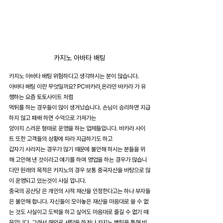
카지노 아바타 배팅
카지노 아바타 배팅 위험하다고 생각하시는 분이 많습니다.
아바타 배팅 이란 무엇일까요? PC바카라,온라인 바카라 가 유
행하는 요즘 토토사이트 처럼
먹튀를 하는 경우들이 많이 생겨났습니다. 손님이 승리하면 지급
하지 않고 패배 하면 수익으로 가져가는
양아치 스러운 형태로 운영을 하는 업체들입니다. 바카라 사이
트 또한 고객들의 상황에 따라 지급하기도 하고
갑자기 사라지는 경우가 많기 때문에 불안해 하시는 분들을 위
해 고안해 낸 것이라고 얘기를 하며 영업을 하는 경우가 많습니
다만 원래의 목적은 카지노의 경우 보통 중국자산을 바탕으로 많
이 운영되고 있는것이 사실 입니다.
중국의 공산당 은 개인의 사적 재산을 인정한다고는 하나 부자들
은 불안해 합니다. 자신들이 모아놓은 재산을 마음대로 쓸 수 없
는 것도 사실이고 도박을 하고 싶어도 마음대로 즐길 수 없기 때
문입니다. 그래서 해외로 세탁을 하거나 카지노 뱃팅을 통해 비