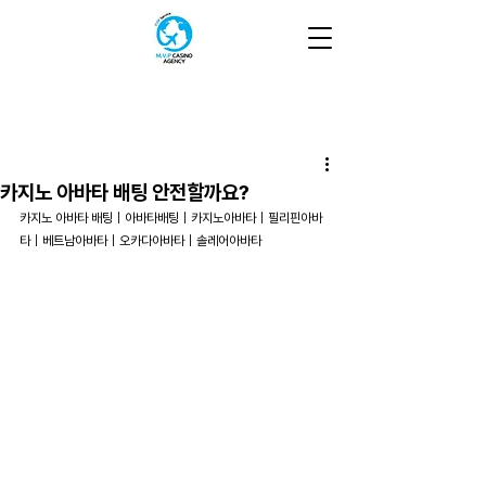
카지노 아바타 배팅 안전할까요?
카지노 아바타 배팅
｜아바타배팅｜카지노아바타｜필리핀아바
타｜베트남아바타｜오카다아바타｜솔레어아바타