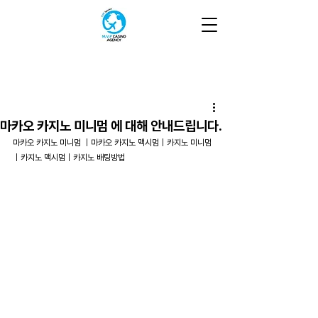
마카오 카지노 미니멈 에 대해 안내드립니다.
마카오 카지노 미니멈 
｜마카오 카지노 맥시멈｜카지노 미니멈
｜카지노 맥시멈｜카지노 배팅방법