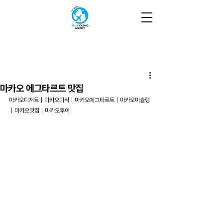
마카오 에그타르트 맛집
마카오디저트
｜마카오미식｜마카오에그타르트｜마카오미슐랭
｜마카오맛집｜마카오투어